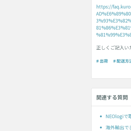
https://faq.k
AD%E6%89%8
3%93%E3%82
81%86%E3%8
%81%99%E3%
正しくご記入い
# 出荷
# 配送方
関連する質問
NEOlog
海外輸出で