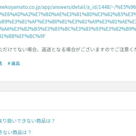
uronekoyamato.co.jp/app/answers/detail/a_id/1448/~/%E
0%E6%AD%A2%E7%BD%AE%E3%81%8D%E3%82%B5%E3
%B9%E3%81%AF%E3%80%81%E3%81%A9%E3%81%AE%E
1%AA%E3%82%B5%E3%83%BC%E3%83%93%E3%82%B9%
81%8B%EF%BC%9F
ただけてない場合、返送となる場合がございますのでご注意く
法
# 返品
iで取り扱いできない商品は？
きない商品は？