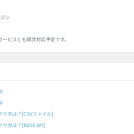
ンジン
サービスとも順次対応予定です。
は
は
り方は？[CSVファイル]
方は？[BASE API]